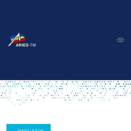
← ÎNAPOI LA ȘTIRI