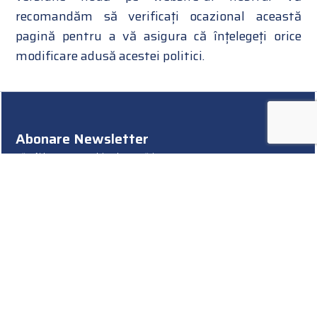
recomandăm să verificați ocazional această
pagină pentru a vă asigura că înțelegeți orice
modificare adusă acestei politici.
Abonare Newsletter
Rămâi la curent cu ultimele noutăți ARIES-TM!
Termeni și condiții
Politica cookies
Politica de confidențialitate