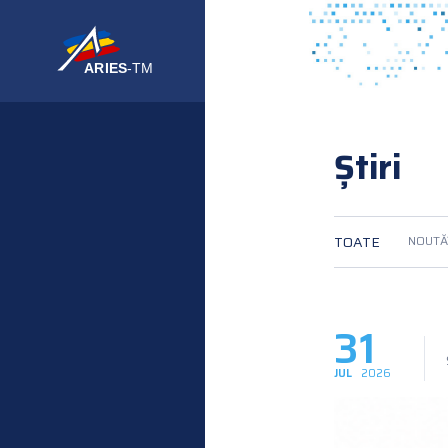
Știri
TOATE
NOUTĂȚ
31
JUL
2026