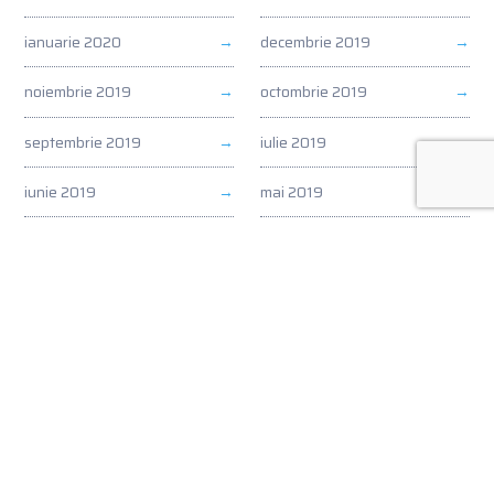
ianuarie 2020
decembrie 2019
noiembrie 2019
octombrie 2019
septembrie 2019
iulie 2019
iunie 2019
mai 2019
aprilie 2019
martie 2019
februarie 2019
ianuarie 2019
Archive
iulie 2026
iunie 2026