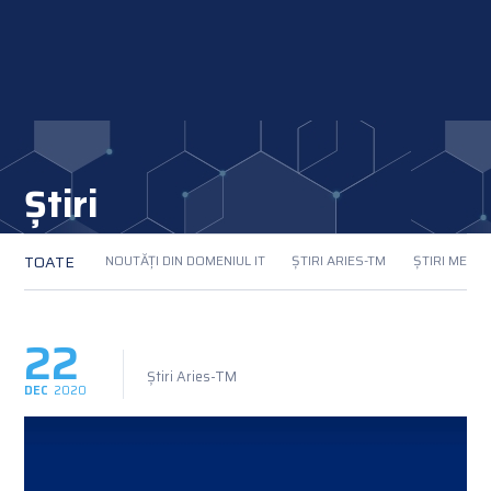
Știri
TOATE
NOUTĂȚI DIN DOMENIUL IT
ȘTIRI ARIES-TM
ȘTIRI MEMB
22
Știri Aries-TM
DEC
2020