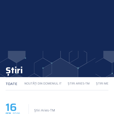
Știri
TOATE
NOUTĂȚI DIN DOMENIUL IT
ȘTIRI ARIES-TM
ȘTIRI MEMB
16
Știri Aries-TM
FEB
2026