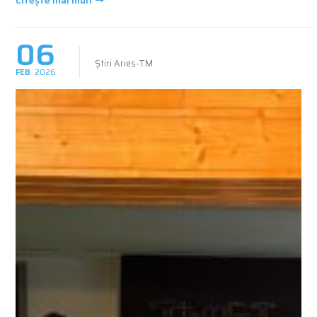
Citește mai mult
06
Știri Aries-TM
FEB
2026