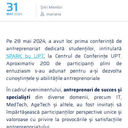
31
Știri Membri
mariana
MAY
2024
Pe 28 mai 2024, a avut loc prima conferință de
antreprenoriat dedicată studenților, intitulată
SPARK by UPT
, la Centrul de Conferințe UPT.
Aproximativ 200 de participanți plini de
entuziasm s-au adunat pentru a-și dezvolta
cunoștințele și abilitățile antreprenoriale.
În cadrul evenimentului,
antreprenori de succes și
specialiști
din diverse domenii, precum IT,
MedTech, AgeTech și altele, au fost invitați să
împărtășească participanților perspective unice și
valoroase cu privire la provocările și satisfacțiile
antreprenoriatului.