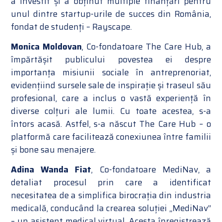
a investit și a obținut multiple finanțări pentru
unul dintre startup-urile de succes din România,
fondat de studenți – Rayscape.
Monica Moldovan
, Co-fondatoare The Care Hub, a
împărtășit publicului povestea ei despre
importanța misiunii sociale în antreprenoriat,
evidențiind sursele sale de inspirație și traseul său
profesional, care a inclus o vastă experiență în
diverse colțuri ale lumii. Cu toate acestea, s-a
întors acasă. Astfel, s-a născut The Care Hub – o
platformă care facilitează conexiunea între familii
și bone sau menajere.
Adina Wanda Fiat
, Co-fondatoare MediNav, a
detaliat procesul prin care a identificat
necesitatea de a simplifica birocrația din industria
medicală, conducând la crearea soluției „MediNav”
– un asistent medical virtual. Acesta înregistrează