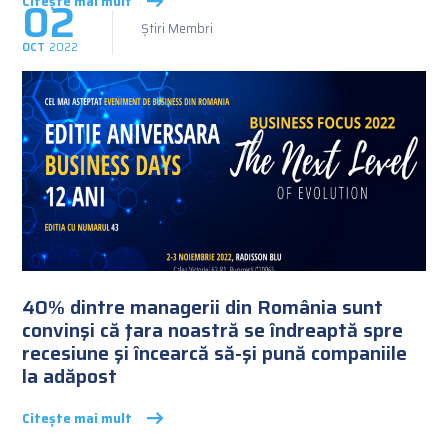
02
Citește mai mult
Știri Membri
OCT
2022
40% dintre managerii din România sunt
convinşi că ţara noastră se îndreaptă spre
recesiune şi încearcă să-şi pună companiile
la adăpost
Citește mai mult