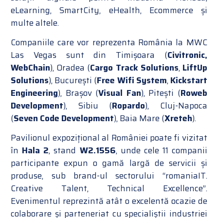
eLearning, SmartCity, eHealth, Ecommerce și
multe altele.
Companiile care vor reprezenta România la MWC
Las Vegas sunt din Timișoara (
Civitronic,
WebChain
), Oradea (
Cargo Track Solutions
,
LiftUp
Solutions
), București (
Free Wifi System
,
Kickstart
Engineering
), Brașov (
Visual Fan
), Pitești (
Roweb
Development
), Sibiu (
Ropardo
), Cluj-Napoca
(
Seven Code Development
), Baia Mare (
Xreteh
).
Pavilionul expozițional al României poate fi vizitat
în
Hala 2
, stand
W2.1556
, unde cele 11 companii
participante expun o gamă largă de servicii și
produse, sub brand-ul sectorului “romaniaIT.
Creative Talent, Technical Excellence”.
Evenimentul reprezintă atât o excelentă ocazie de
colaborare și parteneriat cu specialiștii industriei