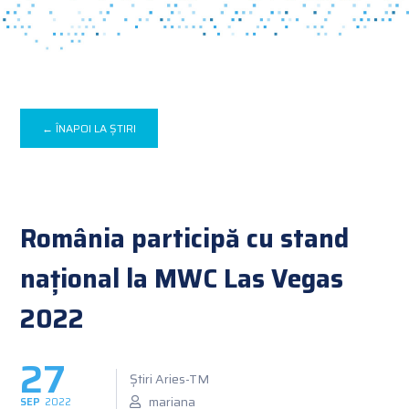
← ÎNAPOI LA ȘTIRI
România participă cu stand
național la MWC Las Vegas
2022
27
Știri Aries-TM
mariana
SEP
2022