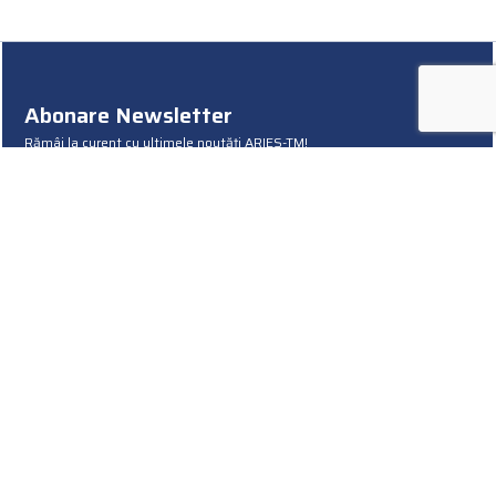
Abonare Newsletter
Rămâi la curent cu ultimele noutăți ARIES-TM!
Termeni și condiții
Politica cookies
Politica de confidențialitate
© 2020 ARIES-TM. Toate drepturile rezervate
Creat de
webefficient.ro