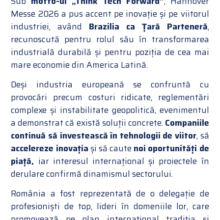
Sub
motto-ul „Think Tech Forward”
, Hannover
Messe 2026 a pus accent pe inovație și pe viitorul
industriei, având
Brazilia ca Țară Parteneră
,
recunoscută pentru rolul său în transformarea
industrială durabilă și pentru poziția de cea mai
mare economie din America Latină.
Deși industria europeană se confruntă cu
provocări precum costuri ridicate, reglementări
complexe și instabilitate geopolitică, evenimentul
a demonstrat că există soluții concrete.
Companiile
continuă să investească în tehnologii de viitor
, să
accelereze inovația
și să caute
noi oportunități de
piață,
iar interesul internațional și proiectele în
derulare confirmă dinamismul sectorului.
România a fost reprezentată de o delegație de
profesioniști de top, lideri în domeniile lor, care
promovează pe plan internațional tradiția și