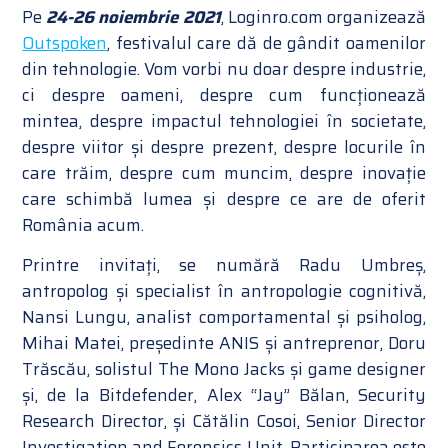
Pe
24-26 noiembrie 2021
, Loginro.com organizează
Outspoken
, festivalul care dă de gândit oamenilor
din tehnologie. Vom vorbi nu doar despre industrie,
ci despre oameni, despre cum funcționează
mintea, despre impactul tehnologiei în societate,
despre viitor și despre prezent, despre locurile în
care trăim, despre cum muncim, despre inovație
care schimbă lumea și despre ce are de oferit
România acum.
Printre invitați, se numără Radu Umbreș,
antropolog și specialist în antropologie cognitivă,
Nansi Lungu, analist comportamental și psiholog,
Mihai Matei, președinte ANIS și antreprenor, Doru
Trăscău, solistul The Mono Jacks și game designer
și, de la Bitdefender, Alex “Jay” Bălan, Security
Research Director, și Cătălin Cosoi, Senior Director
Investigation and Forensics Unit. Participarea este