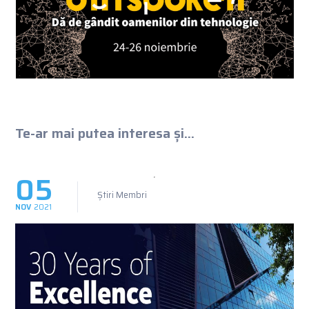
Te-ar mai putea interesa și...
05
Știri Membri
NOV
2021