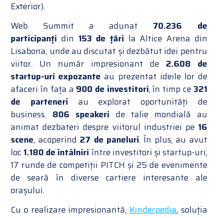
Exterior).
Web Summit a adunat
70.236 de
participanți
din
153 de țări
la Altice Arena din
Lisabona, unde au discutat și dezbătut idei pentru
viitor. Un număr impresionant de
2.608 de
startup-uri expozante
au prezentat ideile lor de
afaceri în fața a
900 de investitori
, în timp ce
321
de parteneri
au explorat oportunități de
business.
806 speakeri
de talie mondială au
animat dezbateri despre viitorul industriei pe
16
scene
, acoperind
27 de paneluri
. În plus, au avut
loc
1.180 de întâlniri
între investitori și startup-uri,
17 runde de competiții PITCH și 25 de evenimente
de seară în diverse cartiere interesante ale
orașului.
Cu o realizare impresionantă,
Kinderpedia
, soluția