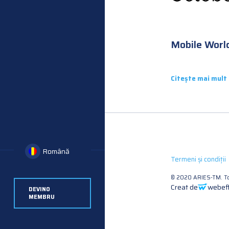
Mobile Worl
Citește mai mult
Română
Termeni și condiții
© 2020 ARIES-TM. To
Creat de
webeff
DEVINO
MEMBRU