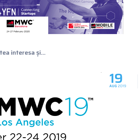
ea interesa și...
19
AUG
2019