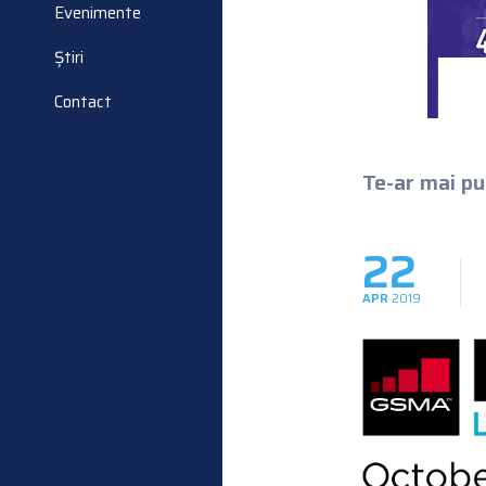
Evenimente
Știri
Contact
Te-ar mai put
22
APR
2019