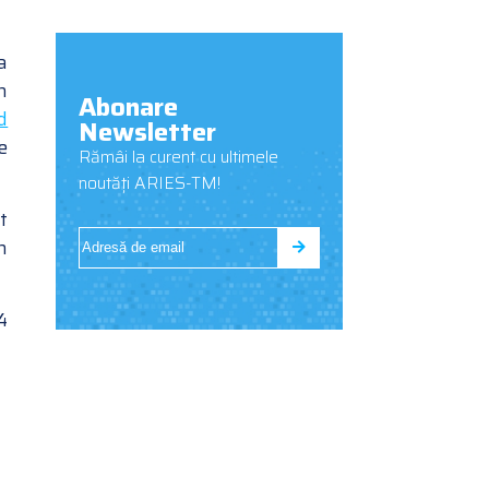
a
n
Abonare
d
Newsletter
e
Rămâi la curent cu ultimele
noutăți ARIES-TM!
t
n
4