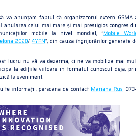
să vă anunțăm faptul că organizatorul extern GSMA 
al anularea celui mai mare şi mai prestigios congres di
unicațiilor mobile la nivel mondial, “
Mobile Worl
celona 2020
/
4YFN
”, din cauza îngrijorărilor generate d
st lucru nu vă va dezarma, ci ne va mobiliza mai mul
cipa la edițiile viitoare în formatul cunoscut deja, pri
izică la eveniment.
lte informaţii, persoana de contact
Mariana Rus
, 073