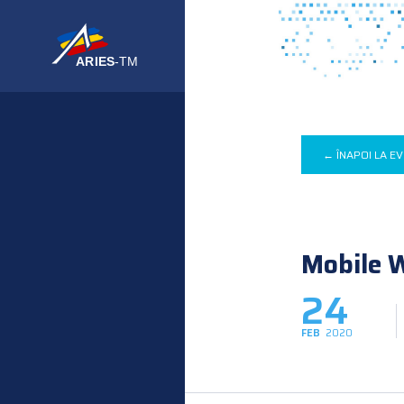
← ÎNAPOI LA E
Mobile 
24
FEB
2020