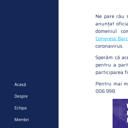
Ne pare rău 
anunțat ofici
domeniul com
Congress Bar
coronavirus.
Sperăm că ace
pentru a parti
participarea f
Pentru mai mu
Acasă
006 998.
Despre
Echipa
Membri