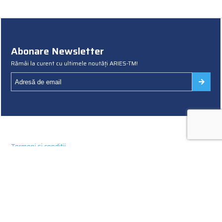
Abonare Newsletter
Rămâi la curent cu ultimele noutăți ARIES-TM!
Termeni și condiții
Politica cookies
Politica de confidențialitate
© 2020 ARIES-TM. Toate drepturile rezervate
Creat de
webefficient.ro