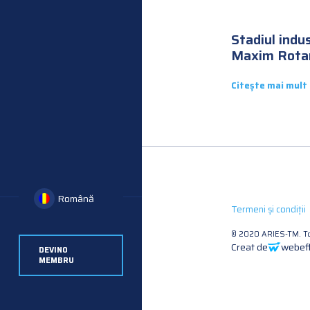
Stadiul indus
Maxim Rota
Citește mai mult
Română
Termeni și condiții
© 2020 ARIES-TM. To
Creat de
webeff
DEVINO
MEMBRU