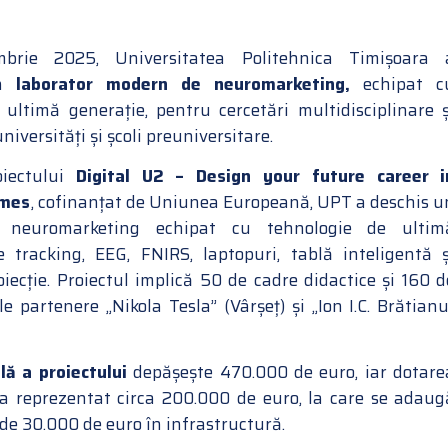
brie 2025, Universitatea Politehnica Timișoara 
un
laborator modern de neuromarketing,
echipat c
 ultimă generație, pentru cercetări multidisciplinare ș
niversități și școli preuniversitare.
oiectului
Digital U2 – Design your future career i
imes
, cofinanțat de Uniunea Europeană, UPT a deschis u
e neuromarketing echipat cu tehnologie de ultim
e tracking, EEG, FNIRS, laptopuri, tablă inteligentă ș
iecție. Proiectul implică 50 de cadre didactice și 160 d
ele partenere „Nikola Tesla” (Vârșeț) și „Ion I.C. Brătianu
lă a proiectului
depășește 470.000 de euro, iar dotare
 a reprezentat circa 200.000 de euro, la care se adaug
 de 30.000 de euro în infrastructură.