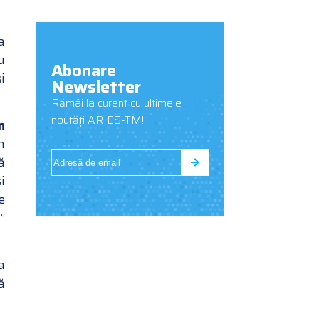
a
u
Abonare
i
Newsletter
Rămâi la curent cu ultimele
noutăți ARIES-TM!
n
n
ă
i
e
”
a
ă