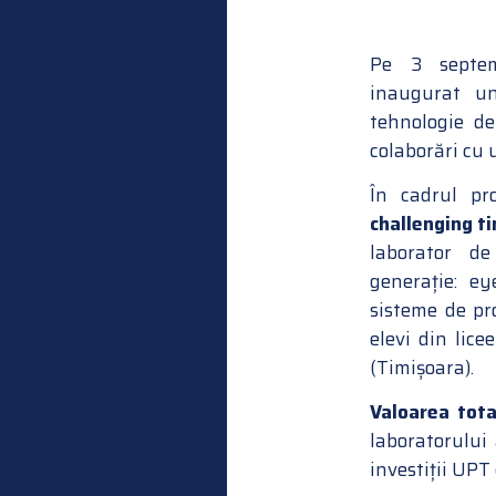
Pe 3 septem
inaugurat 
tehnologie de
colaborări cu u
În cadrul pr
challenging t
laborator d
generație: ey
sisteme de pro
elevi din lice
(Timișoara).
Valoarea tota
laboratorului
investiții UPT