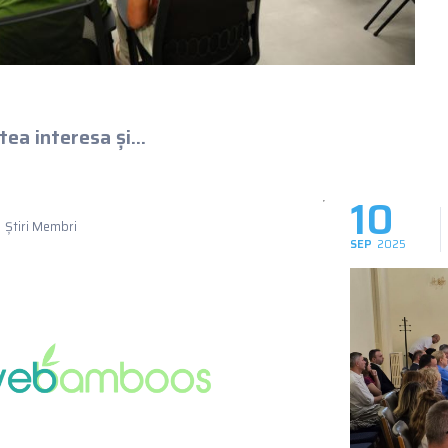
ea interesa și...
10
Știri Membri
SEP
2025