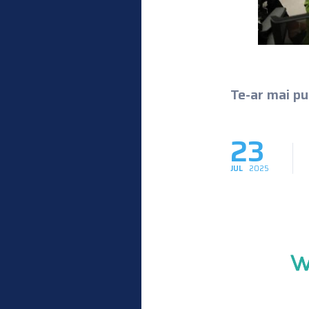
Te-ar mai put
23
JUL
2025