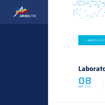
← ÎNAPOI LA ȘT
Laborato
08
SEP
2025