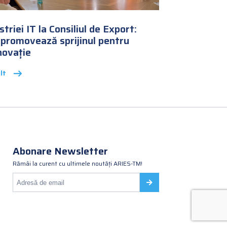
triei IT la Consiliul de Export:
promovează sprijinul pentru
novație
lt
Abonare Newsletter
Rămâi la curent cu ultimele noutăți ARIES-TM!