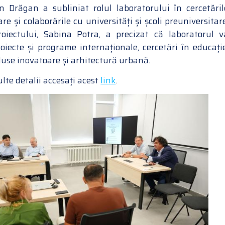
in Drăgan a subliniat rolul laboratorului în cercetăril
are și colaborările cu universități și școli preuniversitare
oiectului, Sabina Potra, a precizat că laboratorul v
oiecte și programe internaționale, cercetări în educație
use inovatoare și arhitectură urbană.
te detalii accesați acest
link
.