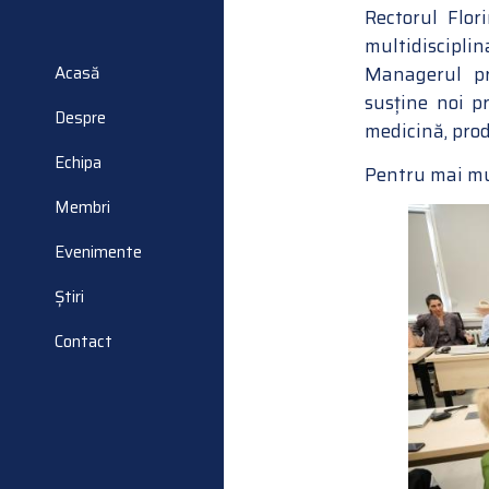
Rectorul Flor
multidisciplin
Acasă
Managerul pr
susține noi pr
Despre
medicină, prod
Echipa
Pentru mai mul
Membri
Evenimente
Știri
Contact