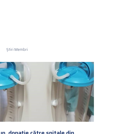
Știri Membri
p, donație către spitale din