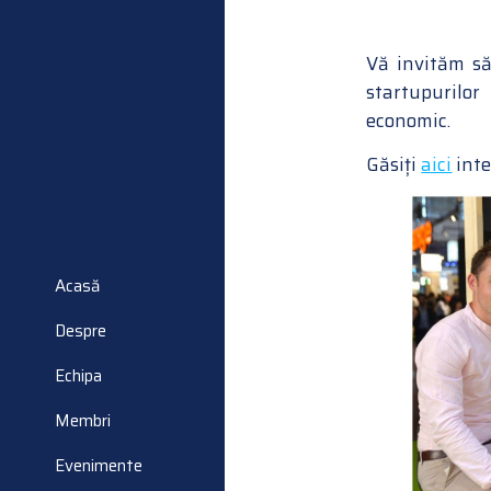
Vă invităm să
startupurilo
economic.
Găsiți
aici
inte
Acasă
Despre
Echipa
Membri
Evenimente