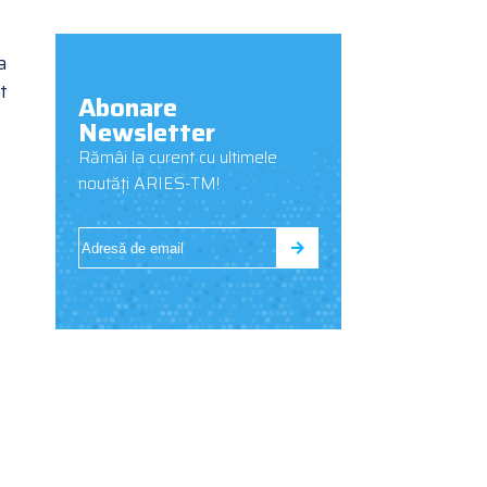
a
t
Abonare
Newsletter
Rămâi la curent cu ultimele
noutăți ARIES-TM!