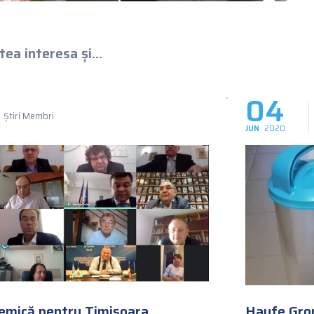
ea interesa și...
04
Știri Membri
JUN
2020
demică pentru Timișoara
Haufe Grou