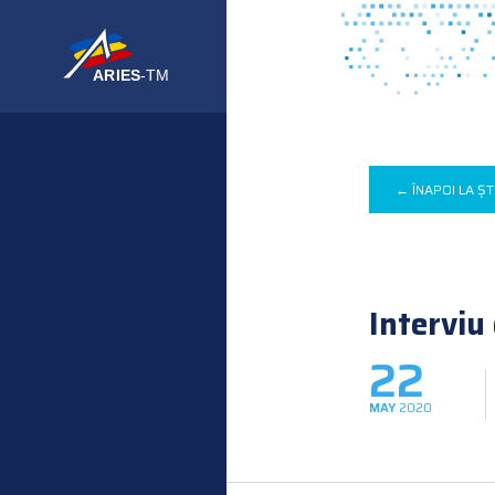
← ÎNAPOI LA ȘT
Interviu
22
MAY
2020