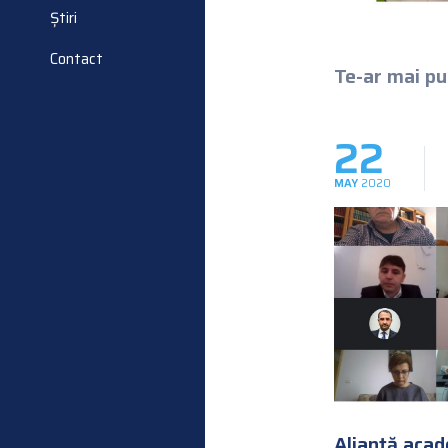
Știri
Contact
Te-ar mai put
22
MAY
2020
Alianță aca