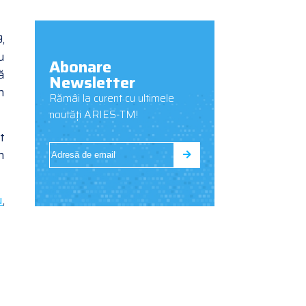
,
u
Abonare
ă
Newsletter
n
Rămâi la curent cu ultimele
noutăți ARIES-TM!
t
n
u
,