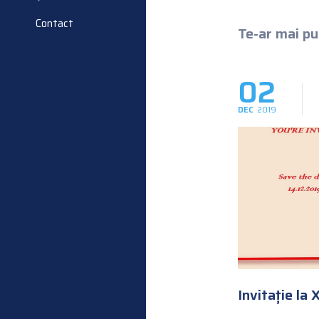
Contact
Te-ar mai put
02
DEC
2019
Invitație la