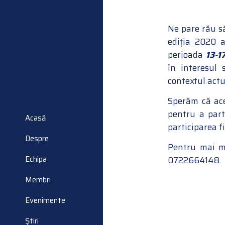
Ne pare rău s
ediția 2020 
perioada
13-1
în interesul 
contextul actu
Sperăm că ace
pentru a parti
Acasă
participarea f
Despre
Pentru mai m
Echipa
0722664148.
Membri
Evenimente
Știri