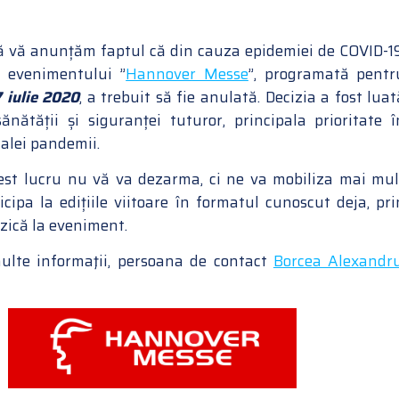
ă vă anunțăm faptul că din cauza epidemiei de COVID-19
a evenimentului ”
Hannover Messe
”, programată pentr
7 iulie 2020
, a trebuit să fie anulată. Decizia a fost luat
sănătății și siguranței tuturor, principala prioritate î
alei pandemii.
st lucru nu vă va dezarma, ci ne va mobiliza mai mul
cipa la edițiile viitoare în formatul cunoscut deja, pri
izică la eveniment.
ulte informaţii, persoana de contact
Borcea Alexandr