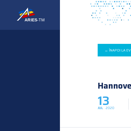
← ÎNAPOI LA E
Hannove
13
JUL
2020