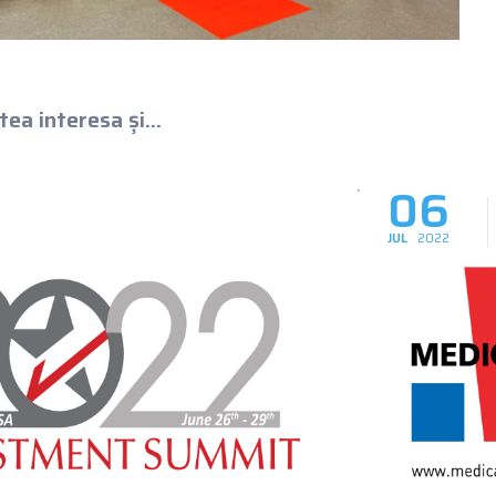
ea interesa și...
06
JUL
2022