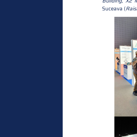
Building, X2
Suceava (
Rais