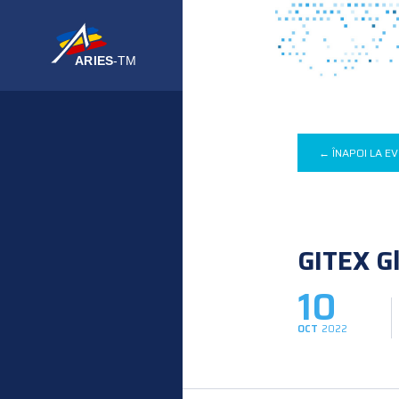
← ÎNAPOI LA E
GITEX G
10
OCT
2022