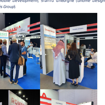
 Mobile Development
), Sfantu Gheorghe (
Gnome Design
is Group
).