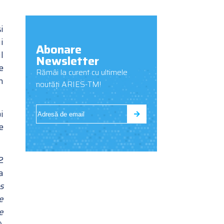
i
i
Abonare
l
Newsletter
e
Rămâi la curent cu ultimele
n
noutăți ARIES-TM!
i
e
2
a
s
e
e