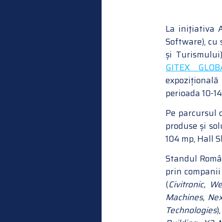
La iniţiativa
Software), cu 
și Turismului
GITEX GLOB
expozițională
perioada 10-1
Pe parcursul c
produse și sol
104 mp, Hall S
Standul Român
prin companii 
(
Civitronic, W
Machines, Nex
Technologies
)