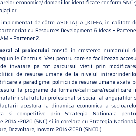
oarelor economice/ domeniilor identificate conform SNC ș
jaților.
e implementat de către ASOCIAȚIA „KO-FA, in calitate d
n parteneriat cu Resources Development & Ideas – Partene
LAM – Partener 2.
neral al proiectului
constă în cresterea numarului d
egiunile Centru si Vest pentru care se faciliteaza accesu
de invatare pe tot parcursul vietii prin modificare
liticii de resurse umane de la nivelul intreprinderilo
dificare a paradigmei politicii de resurse umane axata p
cesului la programe de formare/calificare/recalificare i
tatirii statutului profesional si social al angajatilor s
daptarii acestora la dinamica economica a sectoarelo
 ca si competitive prin Strategia Nationala pentr
te 2014 -2020 (SNC) si in corelare cu Strategia National
re, Dezvoltare, Inovare 2014-2020 (SNCDI).