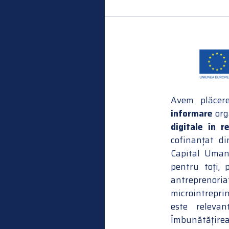
Avem plăcere
informare
org
digitale în r
cofinanțat d
Capital Uman
pentru toți, p
antreprenori
microintreprin
este relevan
Îmbunătățire