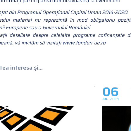
onfirmaţi participarea dumneavoastră la eveniment.
anțat din Programul Operațional Capital Uman 2014-2020.
estui material nu reprezintă în mod obligatoriu poziți
unii Europene sau a Guvernului României.
ații detaliate despre celelalte programe cofinanțate d
ană, vă invităm să vizitați www.fonduri-ue.ro
ea interesa și...
06
JUL
2023