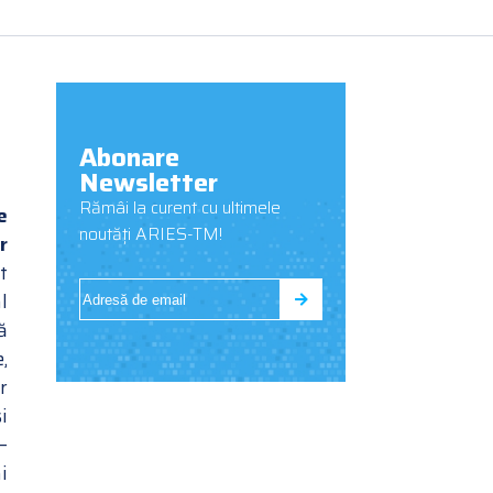
Abonare
Newsletter
Rămâi la curent cu ultimele
e
noutăți ARIES-TM!
r
t
l
ă
,
r
i
–
i