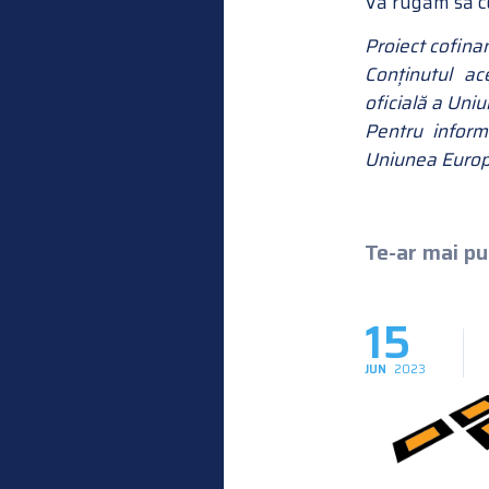
Vă rugăm să c
Proiect cofin
Conținutul ac
oficială a Uni
Pentru inform
Uniunea Europe
Te-ar mai put
15
JUN
2023