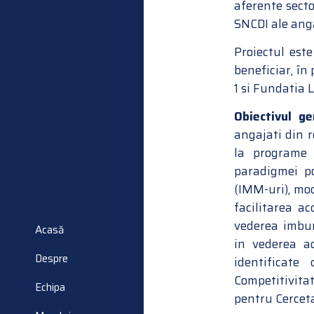
aferente sect
SNCDI ale anga
Proiectul est
beneficiar, î
1 si Fundatia 
Obiectivul ge
angajati din r
la programe 
paradigmei po
(IMM-uri), mo
facilitarea ac
vederea imbuna
Acasă
in vederea a
Despre
identificate
Competitivita
Echipa
pentru Cerceta