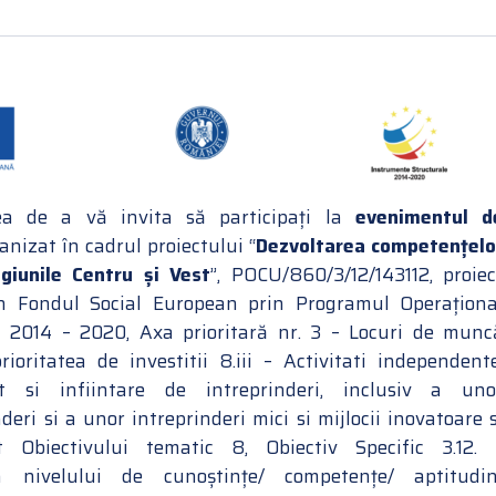
a de a vă invita să participați la
evenimentul d
anizat în cadrul proiectului “
Dezvoltarea competențelo
egiunile Centru și Vest
”, POCU/860/3/12/143112, proiec
in Fondul Social European prin Programul Operaționa
 2014 – 2020, Axa prioritară nr. 3 – Locuri de munc
rioritatea de investitii 8.iii – Activitati independente
at si infiintare de intreprinderi, inclusiv a uno
deri si a unor intreprinderi mici si mijlocii inovatoare s
t Obiectivului tematic 8, Obiectiv Specific 3.12. 
a nivelului de cunoștințe/ competențe/ aptitudin