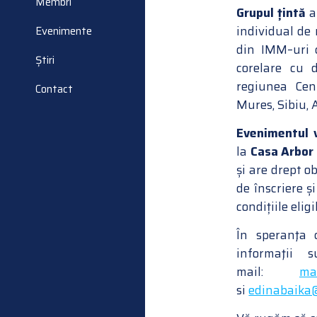
Membri
Grupul țintă
a
individual de
Evenimente
din IMM–uri c
Știri
corelare cu d
regiunea Cent
Contact
Mures, Sibiu, 
Evenimentul v
la
Casa Arbor
și are drept o
de înscriere și
condițiile eligi
În speranţa 
informaţii
mail:
ma
si
edinabaika