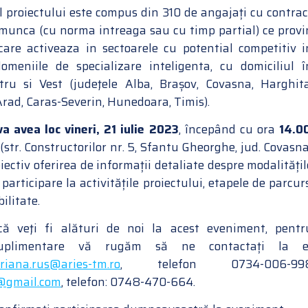
l proiectului este compus din 310 de angajați cu contrac
 munca (cu norma intreaga sau cu timp partial) ce provi
are activeaza in sectoarele cu potential competitiv i
omeniile de specializare inteligenta, cu domiciliul î
ru si Vest (judeţele Alba, Brașov, Covasna, Harghita
Arad, Caras-Severin, Hunedoara, Timis).
a avea loc vineri, 21 iulie 2023
, începând cu ora
14.0
(str. Constructorilor nr. 5, Sfantu Gheorghe, jud. Covasna
biectiv oferirea de informații detaliate despre modalitățil
 participare la activitățile proiectului, etapele de parcurs
bilitate.
că veţi fi alături de noi la acest eveniment, pentr
 suplimentare vă rugăm să ne contactați la e
riana.rus@aries-tm.ro
, telefon 0734-006-99
@gmail.com
, telefon: 0748-470-664.