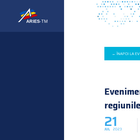
← ÎNAPOI LA E
Evenimen
regiunil
21
JUL
2023