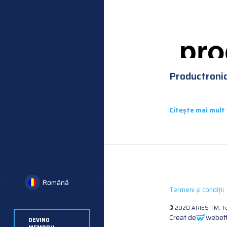
Productroni
Citește mai mult
Română
Termeni și condiții
© 2020 ARIES-TM. To
Creat de
webeff
DEVINO