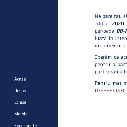
Ne pare rău s
ediția 2020
perioada
08-1
luată în inter
în contextul a
Sperăm că ace
pentru a parti
participarea f
Acasă
Pentru mai mu
0722664148.
Despre
Echipa
Membri
Evenimente