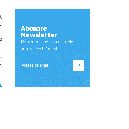
,
u
Abonare
t
Newsletter
e
Rămâi la curent cu ultimele
noutăți ARIES-TM!
t
n
u
,