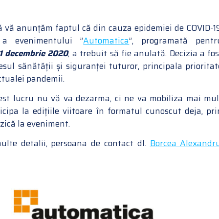
ă vă anunțăm faptul că din cauza epidemiei de COVID-19
 a evenimentului ”
Automatica
”, programată pentr
1 decembrie 2020
, a trebuit să fie anulată. Decizia a fos
esul sănătății și siguranței tuturor, principala prioritat
ctualei pandemii.
st lucru nu vă va dezarma, ci ne va mobiliza mai mul
cipa la edițiile viitoare în formatul cunoscut deja, pri
izică la eveniment.
lte detalii, persoana de contact dl.
Borcea Alexandr