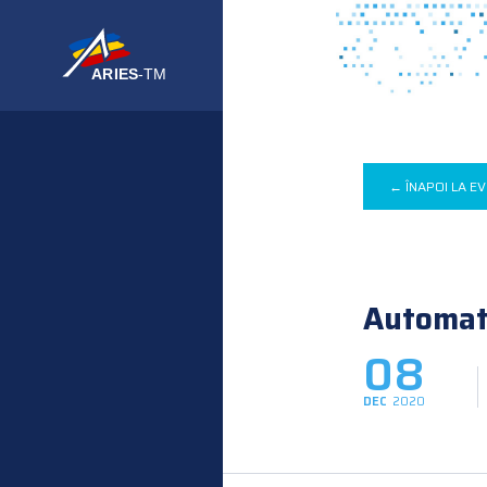
← ÎNAPOI LA E
Automat
08
DEC
2020