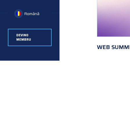
Română
DEVINO
MEMBRU
WEB SUMMI
1
2
3
Termeni și condiții
© 2020 ARIES-TM. To
Creat de
webeff