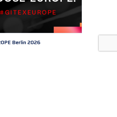
OPE Berlin 2026
Abonare Newsletter
Rămâi la curent cu ultimele noutăți ARIES-TM!