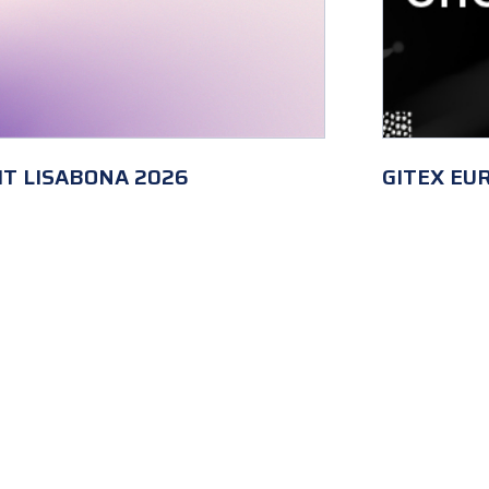
T LISABONA 2026
GITEX EUR
…
16
>
Politica cookies
Politica de confidențialitate
ate drepturile rezervate
icient.ro