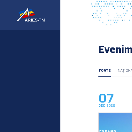
Eveni
TOATE
NAȚION
07
DEC
2026