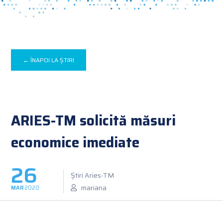
← ÎNAPOI LA ȘTIRI
ARIES-TM solicită măsuri
economice imediate
26
Știri Aries-TM
mariana
MAR
2020